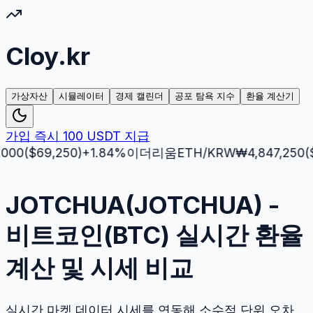
Cloy.kr
가상자산
시뮬레이터
경제 캘린더
공포 탐욕 지수
환율 계산기
가입 즉시 100 USDT 지급
$
69,250
)
+
1.84
%
이더리움
ETH
/KRW
₩
4,847,250
($
3,51
JOTCHUA(JOTCHUA) -
비트코인(BTC) 실시간 환율
계산 및 시세 비교
실시간 마켓 데이터 시세를 연동해 소수점 단위 오차