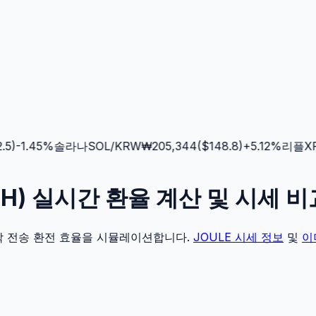
)
-1.45
%
솔라나
SOL
/KRW
₩
205,344
($
148.8
)
+
5.12
%
리플
XRP
ETH) 실시간 환율 계산 및 시세 비
각 전송 환전 효율을 시뮬레이션합니다.
JOULE
시세 정보
및
이