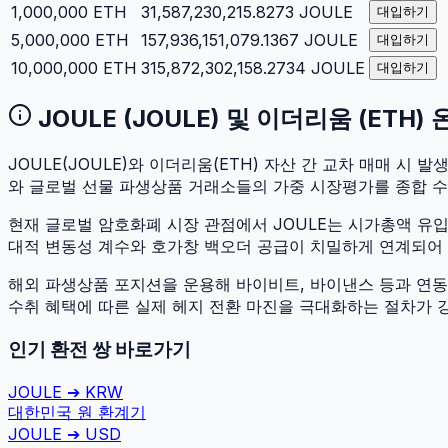
1,000,000
ETH
31,587,230,215.8273
JOULE
대입하기
5,000,000
ETH
157,936,151,079.1367
JOULE
대입하기
10,000,000
ETH
315,872,302,158.2734
JOULE
대입하기
JOULE
(
JOULE
) 및
이더리움
(
ETH
)
JOULE
(
JOULE
)와
이더리움
(
ETH
) 자산 간 교차 매매 시 발생
와 글로벌 선물 파생상품 거래소들의 가중 시장평가를 종합 
현재 글로벌 암호화폐 시장 관점에서
JOULE
는 시가총액 유
대적 변동성 계수와 호가창 백오더 공급이 치밀하게 연계되어 있어
해외 파생상품 포지션을 운용해 바이비트, 바이낸스 등과 연동하
수취 혜택에 따른 실제 헤지 전환 마진을 극대화하는 절차가 
인기 환전 쌍 바로가기
JOULE
➔
KRW
대한민국 원
환계기
JOULE
➔
USD