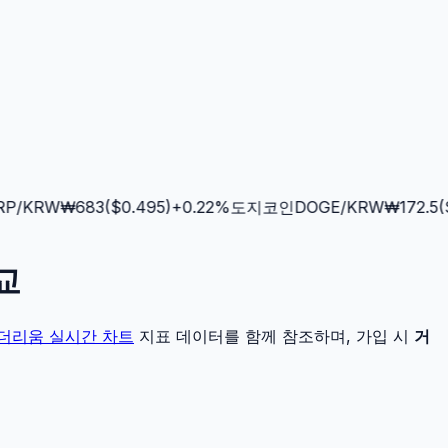
/KRW
₩
683
($
0.495
)
+
0.22
%
도지코인
DOGE
/KRW
₩
172.5
($
0
교
더리움
실시간 차트
지표 데이터를 함께 참조하며, 가입 시
거