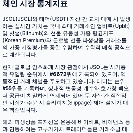
체인 시장 통계지표
JSOL
(
JSOL
)와
테더
(
USDT
) 자산 간 교차 매매 시 발생
하는 실시간 가치는 국내 최대 거래소인 업비트(Upbit)
및 빗썸(Bithumb)의 현물 유동성 가중 평균지표
(Korean Premium)와 글로벌 선물 파생상품 거래소들
의 가중 시장평가를 종합 수렴하여 수학적 매칭 공식으
로 계산됩니다.
현재 글로벌 암호화폐 시장 관점에서
JSOL
는 시가총
액 유입량 순위에서
#
6672
위
에 기록되어 있으며, 역
동적인 거래 채널을 주도하고 있습니다.
테더
는 순위
#
55
위
를 기록하며, 상대적 변동성 계수와 호가창 백오
더 공급이 치밀하게 연계되어 있어 두 자산 간 직접적
인 시장가 주문 시 슬리피지(Slippage) 제어 설계가 매
우 핵심입니다.
해외 파생상품 포지션을 운용해 바이비트, 바이낸스 등
과 연동하려는 고부가가치 트레이더들은 거래소별 테