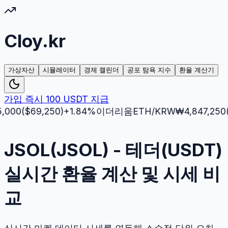
Cloy.kr
가상자산
시뮬레이터
경제 캘린더
공포 탐욕 지수
환율 계산기
가입 즉시 100 USDT 지급
($
69,250
)
+
1.84
%
이더리움
ETH
/KRW
₩
4,847,250
($
3,5
JSOL(JSOL) - 테더(USDT)
실시간 환율 계산 및 시세 비
교