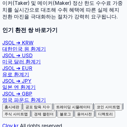
이커(Taker) 및 메이커(Maker) 정산 한도 수수료 가중
치를 실시간으로 대조해 수취 혜택에 따른 실제 헤지
전환 마진을 극대화하는 절차가 강력히 요구됩니다.
인기 환전 쌍 바로가기
JSOL
➔
KRW
대한민국 원
환계기
JSOL
➔
USD
미국 달러
환계기
JSOL
➔
EUR
유로
환계기
JSOL
➔
JPY
일본 엔
환계기
JSOL
➔
GBP
영국 파운드
환계기
|
|
|
|
홈시세판
공포 탐욕 지수
트레이딩 시뮬레이터
코인 사이트맵
|
|
|
|
주식 사이트맵
경제 캘린더
블로그
용어사전
디렉토리
Cloy.kr
All rights reserved.