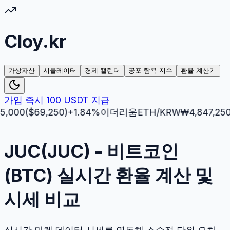
Cloy.kr
가상자산
시뮬레이터
경제 캘린더
공포 탐욕 지수
환율 계산기
가입 즉시 100 USDT 지급
0
($
69,250
)
+
1.84
%
이더리움
ETH
/KRW
₩
4,847,250
($
3,
JUC(JUC) - 비트코인
(BTC) 실시간 환율 계산 및
시세 비교