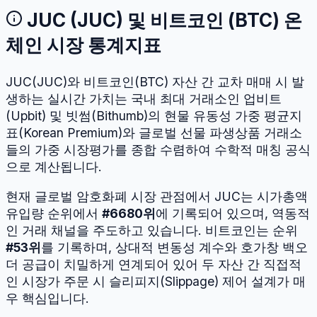
JUC
(
JUC
) 및
비트코인
(
BTC
) 온
체인 시장 통계지표
JUC
(
JUC
)와
비트코인
(
BTC
) 자산 간 교차 매매 시 발
생하는 실시간 가치는 국내 최대 거래소인 업비트
(Upbit) 및 빗썸(Bithumb)의 현물 유동성 가중 평균지
표(Korean Premium)와 글로벌 선물 파생상품 거래소
들의 가중 시장평가를 종합 수렴하여 수학적 매칭 공식
으로 계산됩니다.
현재 글로벌 암호화폐 시장 관점에서
JUC
는 시가총액
유입량 순위에서
#
6680
위
에 기록되어 있으며, 역동적
인 거래 채널을 주도하고 있습니다.
비트코인
는 순위
#
53
위
를 기록하며, 상대적 변동성 계수와 호가창 백오
더 공급이 치밀하게 연계되어 있어 두 자산 간 직접적
인 시장가 주문 시 슬리피지(Slippage) 제어 설계가 매
우 핵심입니다.