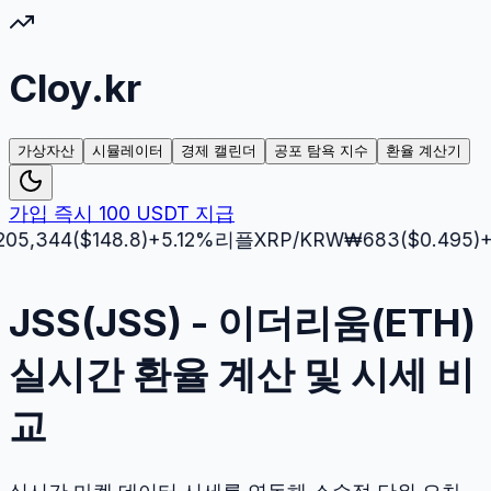
Cloy.kr
가상자산
시뮬레이터
경제 캘린더
공포 탐욕 지수
환율 계산기
가입 즉시 100 USDT 지급
344
($
148.8
)
+
5.12
%
리플
XRP
/KRW
₩
683
($
0.495
)
+
0.22
JSS(JSS) - 이더리움(ETH)
실시간 환율 계산 및 시세 비
교