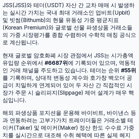
JSS
(
JSS
)와
테더
(
USDT
) 자산 간 교차 매매 시 발생하
는 실시간 가치는 국내 최대 거래소인 업비트(Upbit)
및 빗썸(Bithumb)의 현물 유동성 가중 평균지표
(Korean Premium)와 글로벌 선물 파생상품 거래소들
의 가중 시장평가를 종합 수렴하여 수학적 매칭 공식으
로 계산됩니다.
현재 글로벌 암호화폐 시장 관점에서
JSS
는 시가총액
유입량 순위에서
#
6687
위
에 기록되어 있으며, 역동적
인 거래 채널을 주도하고 있습니다.
테더
는 순위
#
55
위
를 기록하며, 상대적 변동성 계수와 호가창 백오더 공
급이 치밀하게 연계되어 있어 두 자산 간 직접적인 시
장가 주문 시 슬리피지(Slippage) 제어 설계가 매우 핵
심입니다.
해외 파생상품 포지션을 운용해 바이비트, 바이낸스 등
과 연동하려는 고부가가치 트레이더들은 거래소별 테
이커(Taker) 및 메이커(Maker) 정산 한도 수수료 가중
치를 실시간으로 대조해 수취 혜택에 따른 실제 헤지