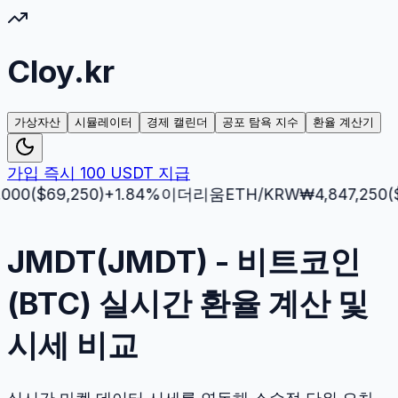
Cloy.kr
가상자산
시뮬레이터
경제 캘린더
공포 탐욕 지수
환율 계산기
가입 즉시 100 USDT 지급
$
69,250
)
+
1.84
%
이더리움
ETH
/KRW
₩
4,847,250
($
3,51
JMDT(JMDT) - 비트코인
(BTC) 실시간 환율 계산 및
시세 비교