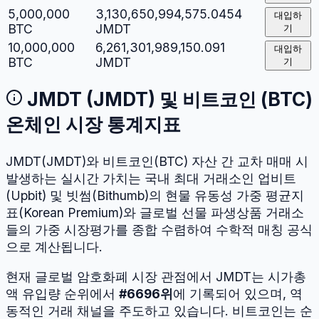
5,000,000
3,130,650,994,575.0454
대입하
BTC
JMDT
기
10,000,000
6,261,301,989,150.091
대입하
BTC
JMDT
기
JMDT
(
JMDT
) 및
비트코인
(
BTC
)
온체인 시장 통계지표
JMDT
(
JMDT
)와
비트코인
(
BTC
) 자산 간 교차 매매 시
발생하는 실시간 가치는 국내 최대 거래소인 업비트
(Upbit) 및 빗썸(Bithumb)의 현물 유동성 가중 평균지
표(Korean Premium)와 글로벌 선물 파생상품 거래소
들의 가중 시장평가를 종합 수렴하여 수학적 매칭 공식
으로 계산됩니다.
현재 글로벌 암호화폐 시장 관점에서
JMDT
는 시가총
액 유입량 순위에서
#
6696
위
에 기록되어 있으며, 역
동적인 거래 채널을 주도하고 있습니다.
비트코인
는 순