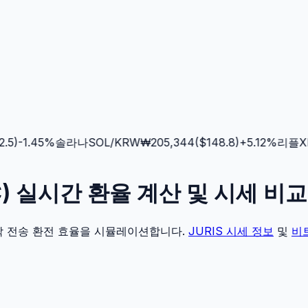
5
)
-1.45
%
솔라나
SOL
/KRW
₩
205,344
($
148.8
)
+
5.12
%
리플
XR
BTC) 실시간 환율 계산 및 시세 비교
각 전송 환전 효율을 시뮬레이션합니다.
JURIS
시세 정보
및
비