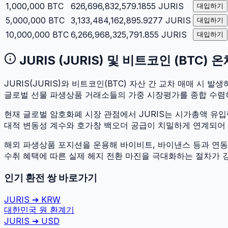
1,000,000
BTC
626,696,832,579.1855
JURIS
대입하기
5,000,000
BTC
3,133,484,162,895.9277
JURIS
대입하기
10,000,000
BTC
6,266,968,325,791.855
JURIS
대입하기
JURIS
(
JURIS
) 및
비트코인
(
BTC
) 
JURIS
(
JURIS
)와
비트코인
(
BTC
) 자산 간 교차 매매 시 발생하
글로벌 선물 파생상품 거래소들의 가중 시장평가를 종합 수렴
현재 글로벌 암호화폐 시장 관점에서
JURIS
는 시가총액 유
대적 변동성 계수와 호가창 백오더 공급이 치밀하게 연계되어 있어
해외 파생상품 포지션을 운용해 바이비트, 바이낸스 등과 연동하
수취 혜택에 따른 실제 헤지 전환 마진을 극대화하는 절차가 
인기 환전 쌍 바로가기
JURIS
➔
KRW
대한민국 원
환계기
JURIS
➔
USD