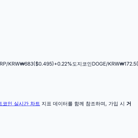
P
/KRW
₩
683
($
0.495
)
+
0.22
%
도지코인
DOGE
/KRW
₩
172.5
($
트코인
실시간 차트
지표 데이터를 함께 참조하며, 가입 시
거