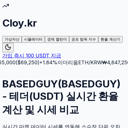
Cloy.kr
가상자산
시뮬레이터
경제 캘린더
공포 탐욕 지수
환율 계산기
가입 즉시 100 USDT 지급
0
($
69,250
)
+
1.84
%
이더리움
ETH
/KRW
₩
4,847,250
($
3,
BASEDGUY(BASEDGUY)
- 테더(USDT) 실시간 환율
계산 및 시세 비교
실시간 마켓 데이터 시세를 연동해 소수점 단위 오차