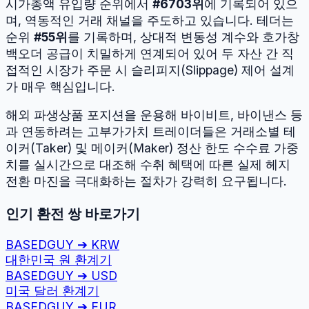
시가총액 유입량 순위에서
#
6703
위
에 기록되어 있으
며, 역동적인 거래 채널을 주도하고 있습니다.
테더
는
순위
#
55
위
를 기록하며, 상대적 변동성 계수와 호가창
백오더 공급이 치밀하게 연계되어 있어 두 자산 간 직
접적인 시장가 주문 시 슬리피지(Slippage) 제어 설계
가 매우 핵심입니다.
해외 파생상품 포지션을 운용해 바이비트, 바이낸스 등
과 연동하려는 고부가가치 트레이더들은 거래소별 테
이커(Taker) 및 메이커(Maker) 정산 한도 수수료 가중
치를 실시간으로 대조해 수취 혜택에 따른 실제 헤지
전환 마진을 극대화하는 절차가 강력히 요구됩니다.
인기 환전 쌍 바로가기
BASEDGUY
➔
KRW
대한민국 원
환계기
BASEDGUY
➔
USD
미국 달러
환계기
BASEDGUY
➔
EUR