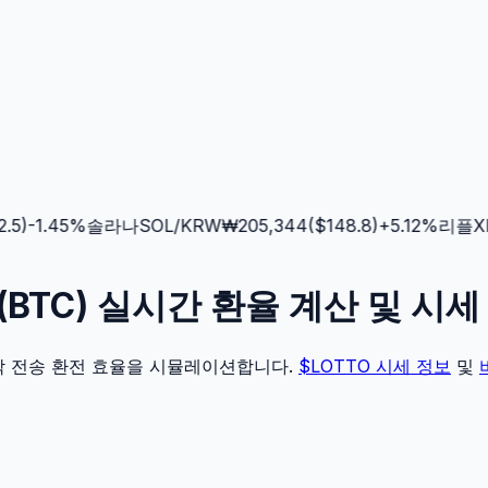
5
)
-1.45
%
솔라나
SOL
/KRW
₩
205,344
($
148.8
)
+
5.12
%
리플
XR
인(BTC) 실시간 환율 계산 및 시
각 전송 환전 효율을 시뮬레이션합니다.
$LOTTO
시세 정보
및