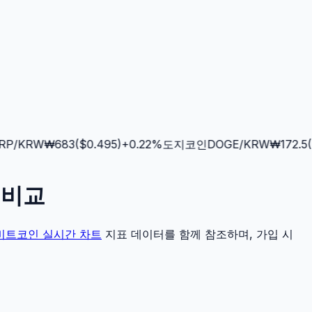
P
/KRW
₩
683
($
0.495
)
+
0.22
%
도지코인
DOGE
/KRW
₩
172.5
($
세 비교
비트코인
실시간 차트
지표 데이터를 함께 참조하며, 가입 시