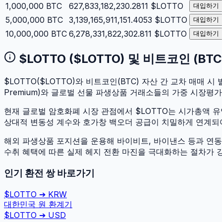
1,000,000
BTC
627,833,182,230.2811
$LOTTO
대입하기
5,000,000
BTC
3,139,165,911,151.4053
$LOTTO
대입하기
10,000,000
BTC
6,278,331,822,302.811
$LOTTO
대입하기
$LOTTO
(
$LOTTO
) 및
비트코인
(
BTC
$LOTTO
(
$LOTTO
)와
비트코인
(
BTC
) 자산 간 교차 매매 시 
Premium)와 글로벌 선물 파생상품 거래소들의 가중 시장평
현재 글로벌 암호화폐 시장 관점에서
$LOTTO
는 시가총액 
상대적 변동성 계수와 호가창 백오더 공급이 치밀하게 연계되어 있
해외 파생상품 포지션을 운용해 바이비트, 바이낸스 등과 연동하
수취 혜택에 따른 실제 헤지 전환 마진을 극대화하는 절차가 
인기 환전 쌍 바로가기
$LOTTO
➔
KRW
대한민국 원
환계기
$LOTTO
➔
USD