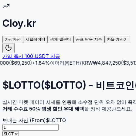
Cloy.kr
가상자산
시뮬레이터
경제 캘린더
공포 탐욕 지수
환율 계산기
가입 즉시 100 USDT 지급
00
($
69,250
)
+
1.84
%
이더리움
ETH
/KRW
₩
4,847,250
($
3,512.
$LOTTO($LOTTO) - 비트코
실시간 마켓 데이터 시세를 연동해 소수점 단위 오차 없이 즉
거래 수수료 50% 평생 할인 우대 혜택
을 정식 제공받으세요.
보내는 자산 (From)
$LOTTO