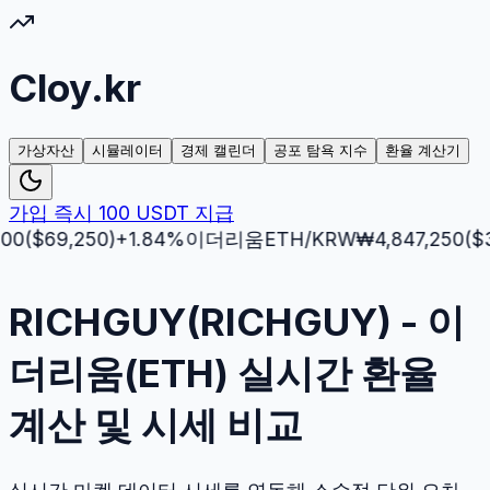
Cloy.kr
가상자산
시뮬레이터
경제 캘린더
공포 탐욕 지수
환율 계산기
가입 즉시 100 USDT 지급
69,250
)
+
1.84
%
이더리움
ETH
/KRW
₩
4,847,250
($
3,512
RICHGUY(RICHGUY) - 이
더리움(ETH) 실시간 환율
계산 및 시세 비교