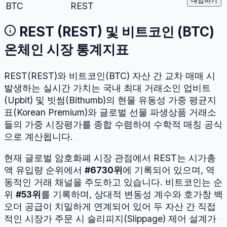
대입하기
BTC
REST
REST
(
REST
) 및
비트코인
(
BTC
)
온체인 시장 통계지표
REST
(
REST
)와
비트코인
(
BTC
) 자산 간 교차 매매 시
발생하는 실시간 가치는 국내 최대 거래소인 업비트
(Upbit) 및 빗썸(Bithumb)의 현물 유동성 가중 평균지
표(Korean Premium)와 글로벌 선물 파생상품 거래소
들의 가중 시장평가를 종합 수렴하여 수학적 매칭 공식
으로 계산됩니다.
현재 글로벌 암호화폐 시장 관점에서
REST
는 시가총
액 유입량 순위에서
#
6730
위
에 기록되어 있으며, 역
동적인 거래 채널을 주도하고 있습니다.
비트코인
는 순
위
#
53
위
를 기록하며, 상대적 변동성 계수와 호가창 백
오더 공급이 치밀하게 연계되어 있어 두 자산 간 직접
적인 시장가 주문 시 슬리피지(Slippage) 제어 설계가