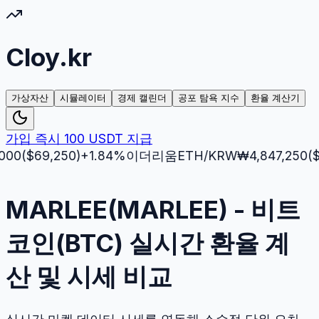
Cloy.kr
가상자산
시뮬레이터
경제 캘린더
공포 탐욕 지수
환율 계산기
가입 즉시 100 USDT 지급
$
69,250
)
+
1.84
%
이더리움
ETH
/KRW
₩
4,847,250
($
3,51
MARLEE(MARLEE) - 비트
코인(BTC) 실시간 환율 계
산 및 시세 비교