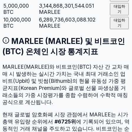
5,000,000
3,144,868,301,544.051
대입하
BTC
MARLEE
기
10,000,000
6,289,736,603,088.102
대입하
BTC
MARLEE
기
MARLEE
(
MARLEE
) 및
비트코인
(
BTC
) 온체인 시장 통계지표
MARLEE
(
MARLEE
)와
비트코인
(
BTC
) 자산 간 교차 매
매 시 발생하는 실시간 가치는 국내 최대 거래소인 업
비트(Upbit) 및 빗썸(Bithumb)의 현물 유동성 가중 평
균지표(Korean Premium)와 글로벌 선물 파생상품 거
래소들의 가중 시장평가를 종합 수렴하여 수학적 매칭
공식으로 계산됩니다.
현재 글로벌 암호화폐 시장 관점에서
MARLEE
는 시가
총액 유입량 순위에서
#
6725
위
에 기록되어 있으며, 역
동적인 거래 채널을 주도하고 있습니다.
비트코인
는 순