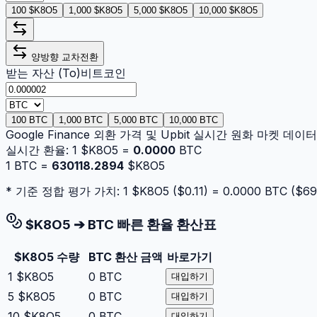
100 $K8O5
1,000 $K8O5
5,000 $K8O5
10,000 $K8O5
양방향 교차전환
받는 자산 (To)
비트코인
100 BTC
1,000 BTC
5,000 BTC
10,000 BTC
Google Finance 외환 가격 및 Upbit 실시간 원화 마켓 데
실시간 환율:
1
$K8O5
=
0.0000
BTC
1
BTC
=
630118.2894
$K8O5
* 기준 정합 평가 가치: 1
$K8O5
($
0.11
) =
0.0000
BTC
($
69
$K8O5
➔
BTC
빠른 환율 환산표
$K8O5
수량
BTC
환산 금액
바로가기
1
$K8O5
0
BTC
대입하기
5
$K8O5
0
BTC
대입하기
10
$K8O5
0
BTC
대입하기