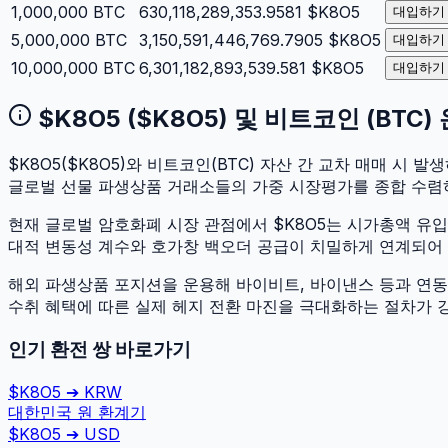
1,000,000
BTC
630,118,289,353.9581
$K8O5
대입하기
5,000,000
BTC
3,150,591,446,769.7905
$K8O5
대입하기
10,000,000
BTC
6,301,182,893,539.581
$K8O5
대입하기
$K8O5
(
$K8O5
) 및
비트코인
(
BTC
)
$K8O5
(
$K8O5
)와
비트코인
(
BTC
) 자산 간 교차 매매 시 발생
글로벌 선물 파생상품 거래소들의 가중 시장평가를 종합 수렴
현재 글로벌 암호화폐 시장 관점에서
$K8O5
는 시가총액 유
대적 변동성 계수와 호가창 백오더 공급이 치밀하게 연계되어 있어
해외 파생상품 포지션을 운용해 바이비트, 바이낸스 등과 연동하
수취 혜택에 따른 실제 헤지 전환 마진을 극대화하는 절차가 
인기 환전 쌍 바로가기
$K8O5
➔
KRW
대한민국 원
환계기
$K8O5
➔
USD