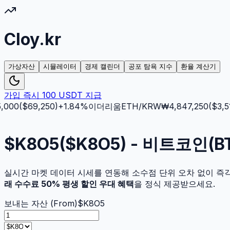
Cloy.kr
가상자산
시뮬레이터
경제 캘린더
공포 탐욕 지수
환율 계산기
가입 즉시 100 USDT 지급
000
($
69,250
)
+
1.84
%
이더리움
ETH
/KRW
₩
4,847,250
($
3,512
$K8O5($K8O5) - 비트코인(
실시간 마켓 데이터 시세를 연동해 소수점 단위 오차 없이 즉
래 수수료 50% 평생 할인 우대 혜택
을 정식 제공받으세요.
보내는 자산 (From)
$K8O5