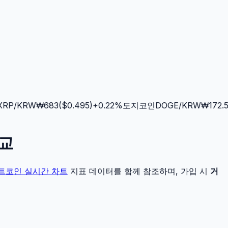
P
/KRW
₩
683
($
0.495
)
+
0.22
%
도지코인
DOGE
/KRW
₩
172.5
($
비교
트코인
실시간 차트
지표 데이터를 함께 참조하며, 가입 시
거