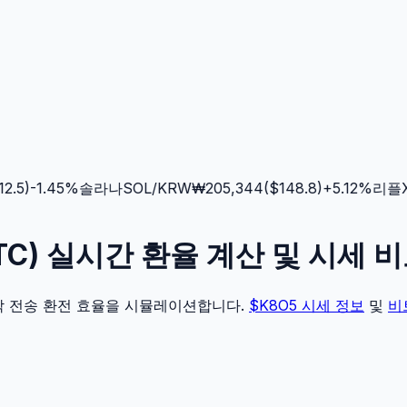
.5
)
-1.45
%
솔라나
SOL
/KRW
₩
205,344
($
148.8
)
+
5.12
%
리플
XR
BTC) 실시간 환율 계산 및 시세 
각 전송 환전 효율을 시뮬레이션합니다.
$K8O5
시세 정보
및
비