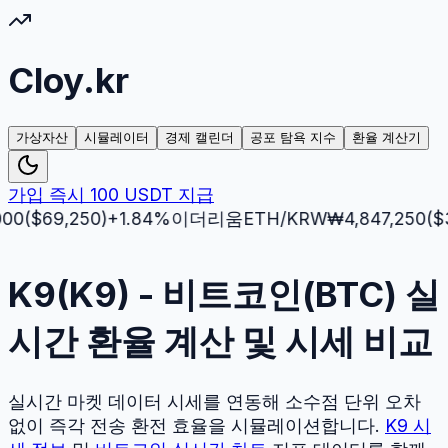
Cloy.kr
가상자산
시뮬레이터
경제 캘린더
공포 탐욕 지수
환율 계산기
가입 즉시 100 USDT 지급
69,250
)
+
1.84
%
이더리움
ETH
/KRW
₩
4,847,250
($
3,512
K9(K9) - 비트코인(BTC) 실
시간 환율 계산 및 시세 비교
실시간 마켓 데이터 시세를 연동해 소수점 단위 오차
없이 즉각 전송 환전 효율을 시뮬레이션합니다.
K9
시