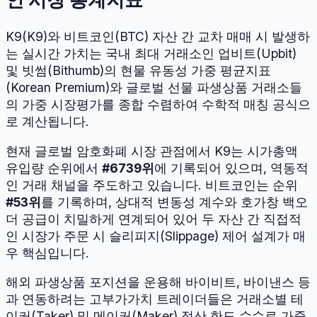
K9
(
K9
)와
비트코인
(
BTC
) 자산 간 교차 매매 시 발생하
는 실시간 가치는 국내 최대 거래소인 업비트(Upbit)
및 빗썸(Bithumb)의 현물 유동성 가중 평균지표
(Korean Premium)와 글로벌 선물 파생상품 거래소들
의 가중 시장평가를 종합 수렴하여 수학적 매칭 공식으
로 계산됩니다.
현재 글로벌 암호화폐 시장 관점에서
K9
는 시가총액
유입량 순위에서
#
6739
위
에 기록되어 있으며, 역동적
인 거래 채널을 주도하고 있습니다.
비트코인
는 순위
#
53
위
를 기록하며, 상대적 변동성 계수와 호가창 백오
더 공급이 치밀하게 연계되어 있어 두 자산 간 직접적
인 시장가 주문 시 슬리피지(Slippage) 제어 설계가 매
우 핵심입니다.
해외 파생상품 포지션을 운용해 바이비트, 바이낸스 등
과 연동하려는 고부가가치 트레이더들은 거래소별 테
이커(Taker) 및 메이커(Maker) 정산 한도 수수료 가중