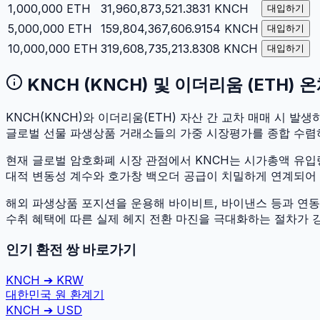
1,000,000
ETH
31,960,873,521.3831
KNCH
대입하기
5,000,000
ETH
159,804,367,606.9154
KNCH
대입하기
10,000,000
ETH
319,608,735,213.8308
KNCH
대입하기
KNCH
(
KNCH
) 및
이더리움
(
ETH
) 
KNCH
(
KNCH
)와
이더리움
(
ETH
) 자산 간 교차 매매 시 발생하
글로벌 선물 파생상품 거래소들의 가중 시장평가를 종합 수렴
현재 글로벌 암호화폐 시장 관점에서
KNCH
는 시가총액 유
대적 변동성 계수와 호가창 백오더 공급이 치밀하게 연계되어 있어
해외 파생상품 포지션을 운용해 바이비트, 바이낸스 등과 연동하
수취 혜택에 따른 실제 헤지 전환 마진을 극대화하는 절차가 
인기 환전 쌍 바로가기
KNCH
➔
KRW
대한민국 원
환계기
KNCH
➔
USD