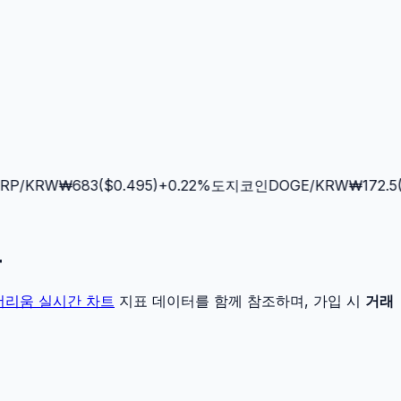
P
/KRW
₩
683
($
0.495
)
+
0.22
%
도지코인
DOGE
/KRW
₩
172.5
($
교
더리움
실시간 차트
지표 데이터를 함께 참조하며, 가입 시
거래