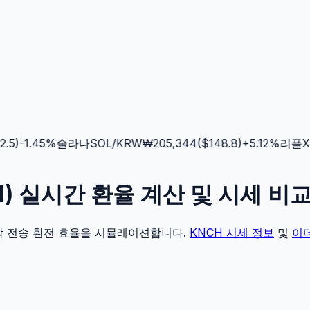
5
)
-1.45
%
솔라나
SOL
/KRW
₩
205,344
($
148.8
)
+
5.12
%
리플
XR
TH) 실시간 환율 계산 및 시세 비
각 전송 환전 효율을 시뮬레이션합니다.
KNCH
시세 정보
및
이