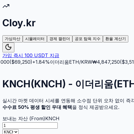
Cloy.kr
가상자산
시뮬레이터
경제 캘린더
공포 탐욕 지수
환율 계산기
가입 즉시 100 USDT 지급
00
($
69,250
)
+
1.84
%
이더리움
ETH
/KRW
₩
4,847,250
($
3,512.
KNCH(KNCH) - 이더리움(E
실시간 마켓 데이터 시세를 연동해 소수점 단위 오차 없이 즉
수수료 50% 평생 할인 우대 혜택
을 정식 제공받으세요.
보내는 자산 (From)
KNCH