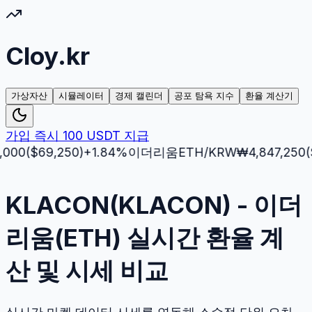
Cloy.kr
가상자산
시뮬레이터
경제 캘린더
공포 탐욕 지수
환율 계산기
가입 즉시 100 USDT 지급
$
69,250
)
+
1.84
%
이더리움
ETH
/KRW
₩
4,847,250
($
3,51
KLACON(KLACON) - 이더
리움(ETH) 실시간 환율 계
산 및 시세 비교