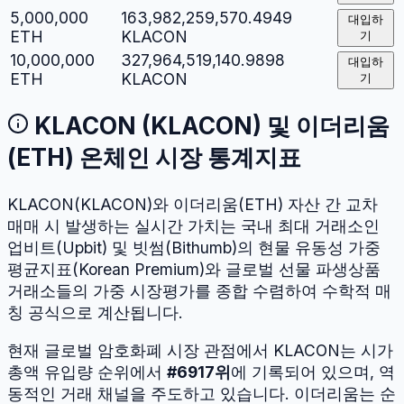
5,000,000
163,982,259,570.4949
대입하
ETH
KLACON
기
10,000,000
327,964,519,140.9898
대입하
ETH
KLACON
기
KLACON
(
KLACON
) 및
이더리움
(
ETH
) 온체인 시장 통계지표
KLACON
(
KLACON
)와
이더리움
(
ETH
) 자산 간 교차
매매 시 발생하는 실시간 가치는 국내 최대 거래소인
업비트(Upbit) 및 빗썸(Bithumb)의 현물 유동성 가중
평균지표(Korean Premium)와 글로벌 선물 파생상품
거래소들의 가중 시장평가를 종합 수렴하여 수학적 매
칭 공식으로 계산됩니다.
현재 글로벌 암호화폐 시장 관점에서
KLACON
는 시가
총액 유입량 순위에서
#
6917
위
에 기록되어 있으며, 역
동적인 거래 채널을 주도하고 있습니다.
이더리움
는 순