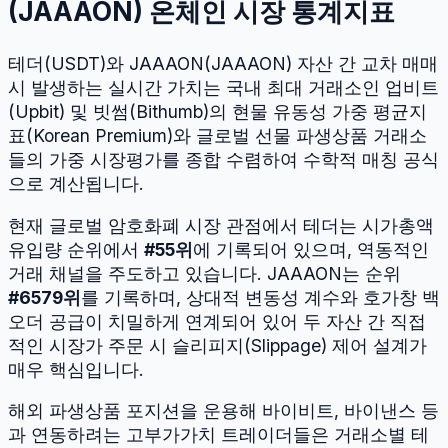
(
JAAAON
) 온체인 시장 통계지표
테더
(
USDT
)와
JAAAON
(
JAAAON
) 자산 간 교차 매매
시 발생하는 실시간 가치는 국내 최대 거래소인 업비트
(Upbit) 및 빗썸(Bithumb)의 현물 유동성 가중 평균지
표(Korean Premium)와 글로벌 선물 파생상품 거래소
들의 가중 시장평가를 종합 수렴하여 수학적 매칭 공식
으로 계산됩니다.
현재 글로벌 암호화폐 시장 관점에서
테더
는 시가총액
유입량 순위에서
#
55
위
에 기록되어 있으며, 역동적인
거래 채널을 주도하고 있습니다.
JAAAON
는 순위
#
6579
위
를 기록하며, 상대적 변동성 계수와 호가창 백
오더 공급이 치밀하게 연계되어 있어 두 자산 간 직접
적인 시장가 주문 시 슬리피지(Slippage) 제어 설계가
매우 핵심입니다.
해외 파생상품 포지션을 운용해 바이비트, 바이낸스 등
과 연동하려는 고부가가치 트레이더들은 거래소별 테