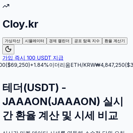
Cloy.kr
가상자산
시뮬레이터
경제 캘린더
공포 탐욕 지수
환율 계산기
가입 즉시 100 USDT 지급
69,250
)
+
1.84
%
이더리움
ETH
/KRW
₩
4,847,250
($
3,512.
테더(USDT) -
JAAAON(JAAAON) 실시
간 환율 계산 및 시세 비교