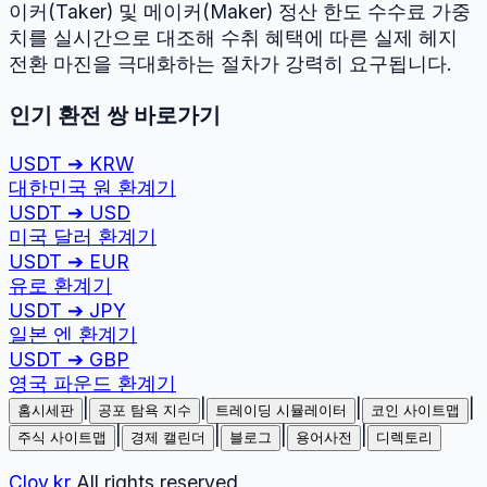
이커(Taker) 및 메이커(Maker) 정산 한도 수수료 가중
치를 실시간으로 대조해 수취 혜택에 따른 실제 헤지
전환 마진을 극대화하는 절차가 강력히 요구됩니다.
인기 환전 쌍 바로가기
USDT
➔
KRW
대한민국 원
환계기
USDT
➔
USD
미국 달러
환계기
USDT
➔
EUR
유로
환계기
USDT
➔
JPY
일본 엔
환계기
USDT
➔
GBP
영국 파운드
환계기
|
|
|
|
홈시세판
공포 탐욕 지수
트레이딩 시뮬레이터
코인 사이트맵
|
|
|
|
주식 사이트맵
경제 캘린더
블로그
용어사전
디렉토리
Cloy.kr
All rights reserved.