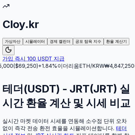
Cloy.kr
가상자산
시뮬레이터
경제 캘린더
공포 탐욕 지수
환율 계산기
가입 즉시 100 USDT 지급
($
69,250
)
+
1.84
%
이더리움
ETH
/KRW
₩
4,847,250
($
3,5
테더(USDT) - JRT(JRT) 실
시간 환율 계산 및 시세 비교
실시간 마켓 데이터 시세를 연동해 소수점 단위 오차
없이 즉각 전송 환전 효율을 시뮬레이션합니다.
테더