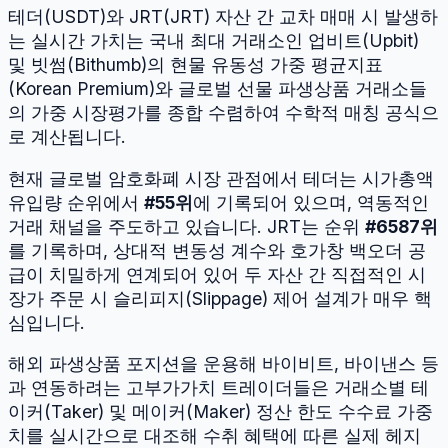
테더
(
USDT
)와
JRT
(
JRT
) 자산 간 교차 매매 시 발생하
는 실시간 가치는 국내 최대 거래소인 업비트(Upbit)
및 빗썸(Bithumb)의 현물 유동성 가중 평균지표
(Korean Premium)와 글로벌 선물 파생상품 거래소들
의 가중 시장평가를 종합 수렴하여 수학적 매칭 공식으
로 계산됩니다.
현재 글로벌 암호화폐 시장 관점에서
테더
는 시가총액
유입량 순위에서
#
55
위
에 기록되어 있으며, 역동적인
거래 채널을 주도하고 있습니다.
JRT
는 순위
#
6587
위
를 기록하며, 상대적 변동성 계수와 호가창 백오더 공
급이 치밀하게 연계되어 있어 두 자산 간 직접적인 시
장가 주문 시 슬리피지(Slippage) 제어 설계가 매우 핵
심입니다.
해외 파생상품 포지션을 운용해 바이비트, 바이낸스 등
과 연동하려는 고부가가치 트레이더들은 거래소별 테
이커(Taker) 및 메이커(Maker) 정산 한도 수수료 가중
치를 실시간으로 대조해 수취 혜택에 따른 실제 헤지