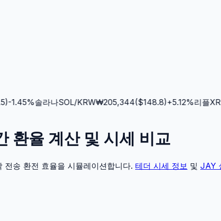
-1.45
%
솔라나
SOL
/KRW
₩
205,344
($
148.8
)
+
5.12
%
리플
XRP
실시간 환율 계산 및 시세 비교
각 전송 환전 효율을 시뮬레이션합니다.
테더
시세 정보
및
JAY