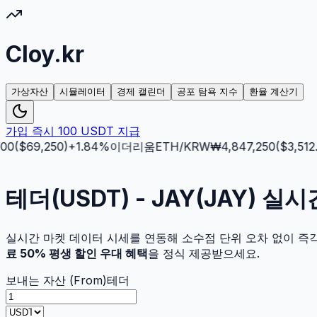
Cloy.kr
가상자산
시뮬레이터
경제 캘린더
공포 탐욕 지수
환율 계산기
가입 즉시 100 USDT 지급
0
($
69,250
)
+
1.84
%
이더리움
ETH
/KRW
₩
4,847,250
($
3,512.5
)
테더(USDT) - JAY(JAY) 
실시간 마켓 데이터 시세를 연동해 소수점 단위 오차 없이 즉
료 50% 평생 할인 우대 혜택
을 정식 제공받으세요.
보내는 자산 (From)
테더