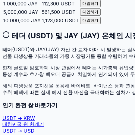
1,000,000
JAY
112,300
USDT
대입하기
5,000,000
JAY
561,500
USDT
대입하기
10,000,000
JAY
1,123,000
USDT
대입하기
테더
(
USDT
) 및
JAY
(
JAY
) 온체인 
테더
(
USDT
)와
JAY
(
JAY
) 자산 간 교차 매매 시 발생하는 실시
선물 파생상품 거래소들의 가중 시장평가를 종합 수렴하여 수
현재 글로벌 암호화폐 시장 관점에서
테더
는 시가총액 유입량
동성 계수와 호가창 백오더 공급이 치밀하게 연계되어 있어 두 자
해외 파생상품 포지션을 운용해 바이비트, 바이낸스 등과 연동하
수취 혜택에 따른 실제 헤지 전환 마진을 극대화하는 절차가 
인기 환전 쌍 바로가기
USDT
➔
KRW
대한민국 원
환계기
USDT
➔
USD