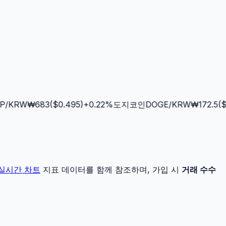
/KRW
₩
683
($
0.495
)
+
0.22
%
도지코인
DOGE
/KRW
₩
172.5
($
0.
실시간 차트
지표 데이터를 함께 참조하며, 가입 시
거래 수수