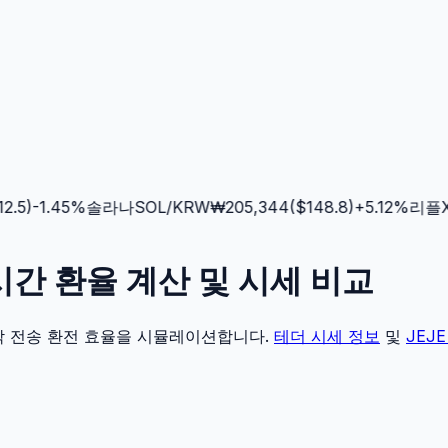
.5
)
-1.45
%
솔라나
SOL
/KRW
₩
205,344
($
148.8
)
+
5.12
%
리플
XR
 실시간 환율 계산 및 시세 비교
각 전송 환전 효율을 시뮬레이션합니다.
테더
시세 정보
및
JEJE