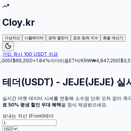
Cloy.kr
가상자산
시뮬레이터
경제 캘린더
공포 탐욕 지수
환율 계산기
가입 즉시 100 USDT 지급
000
($
69,250
)
+
1.84
%
이더리움
ETH
/KRW
₩
4,847,250
($
3,512
테더(USDT) - JEJE(JEJE)
실시간 마켓 데이터 시세를 연동해 소수점 단위 오차 없이 즉
료 50% 평생 할인 우대 혜택
을 정식 제공받으세요.
보내는 자산 (From)
테더