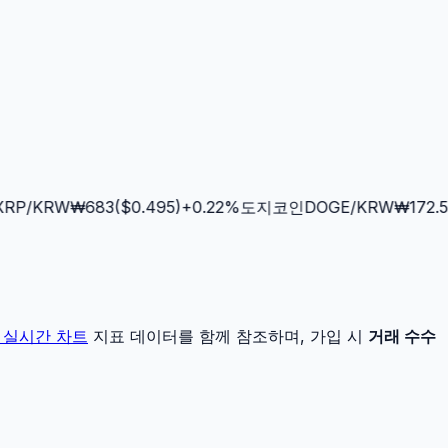
P
/KRW
₩
683
($
0.495
)
+
0.22
%
도지코인
DOGE
/KRW
₩
172.5
($
실시간 차트
지표 데이터를 함께 참조하며, 가입 시
거래 수수