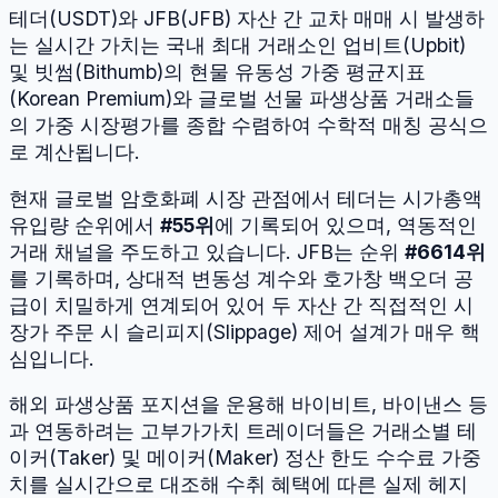
테더
(
USDT
)와
JFB
(
JFB
) 자산 간 교차 매매 시 발생하
는 실시간 가치는 국내 최대 거래소인 업비트(Upbit)
및 빗썸(Bithumb)의 현물 유동성 가중 평균지표
(Korean Premium)와 글로벌 선물 파생상품 거래소들
의 가중 시장평가를 종합 수렴하여 수학적 매칭 공식으
로 계산됩니다.
현재 글로벌 암호화폐 시장 관점에서
테더
는 시가총액
유입량 순위에서
#
55
위
에 기록되어 있으며, 역동적인
거래 채널을 주도하고 있습니다.
JFB
는 순위
#
6614
위
를 기록하며, 상대적 변동성 계수와 호가창 백오더 공
급이 치밀하게 연계되어 있어 두 자산 간 직접적인 시
장가 주문 시 슬리피지(Slippage) 제어 설계가 매우 핵
심입니다.
해외 파생상품 포지션을 운용해 바이비트, 바이낸스 등
과 연동하려는 고부가가치 트레이더들은 거래소별 테
이커(Taker) 및 메이커(Maker) 정산 한도 수수료 가중
치를 실시간으로 대조해 수취 혜택에 따른 실제 헤지