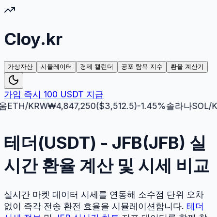
Cloy.kr
가상자산
시뮬레이터
경제 캘린더
공포 탐욕 지수
환율 계산기
가입 즉시 100 USDT 지급
H
/KRW
₩
4,847,250
($
3,512.5
)
-1.45
%
솔라나
SOL
/KRW
테더(USDT) - JFB(JFB) 실
시간 환율 계산 및 시세 비교
실시간 마켓 데이터 시세를 연동해 소수점 단위 오차
없이 즉각 전송 환전 효율을 시뮬레이션합니다.
테더