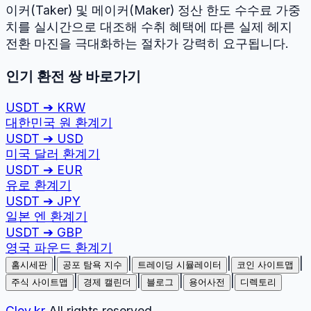
이커(Taker) 및 메이커(Maker) 정산 한도 수수료 가중
치를 실시간으로 대조해 수취 혜택에 따른 실제 헤지
전환 마진을 극대화하는 절차가 강력히 요구됩니다.
인기 환전 쌍 바로가기
USDT
➔
KRW
대한민국 원
환계기
USDT
➔
USD
미국 달러
환계기
USDT
➔
EUR
유로
환계기
USDT
➔
JPY
일본 엔
환계기
USDT
➔
GBP
영국 파운드
환계기
|
|
|
|
홈시세판
공포 탐욕 지수
트레이딩 시뮬레이터
코인 사이트맵
|
|
|
|
주식 사이트맵
경제 캘린더
블로그
용어사전
디렉토리
Cloy.kr
All rights reserved.