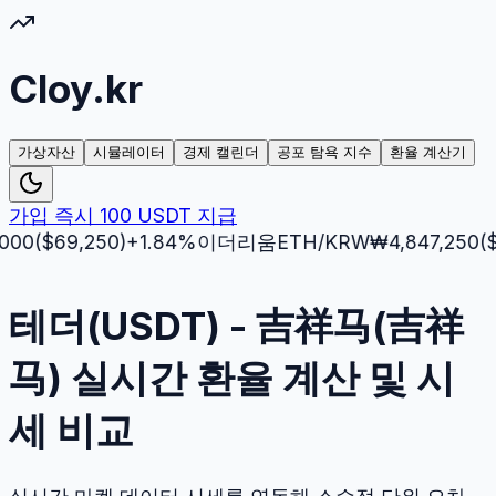
Cloy.kr
가상자산
시뮬레이터
경제 캘린더
공포 탐욕 지수
환율 계산기
가입 즉시 100 USDT 지급
$
69,250
)
+
1.84
%
이더리움
ETH
/KRW
₩
4,847,250
($
3,51
테더(USDT) - 吉祥马(吉祥
马) 실시간 환율 계산 및 시
세 비교