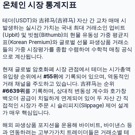
온체인 시장 통계지표
테더
(
USDT
)와
吉祥马
(
吉祥马
) 자산 간 교차 매매 시
발생하는 실시간 가치는 국내 최대 거래소인 업비트
(Upbit) 및 빗썸(Bithumb)의 현물 유동성 가중 평균지
표(Korean Premium)와 글로벌 선물 파생상품 거래소
들의 가중 시장평가를 종합 수렴하여 수학적 매칭 공식
으로 계산됩니다.
현재 글로벌 암호화폐 시장 관점에서
테더
는 시가총액
유입량 순위에서
#
55
위
에 기록되어 있으며, 역동적인
거래 채널을 주도하고 있습니다.
吉祥马
는 순위
#
6639
위
를 기록하며, 상대적 변동성 계수와 호가창
백오더 공급이 치밀하게 연계되어 있어 두 자산 간 직
접적인 시장가 주문 시 슬리피지(Slippage) 제어 설계
가 매우 핵심입니다.
해외 파생상품 포지션을 운용해 바이비트, 바이낸스 등
과 연동하려는 고부가가치 트레이더들은 거래소별 테