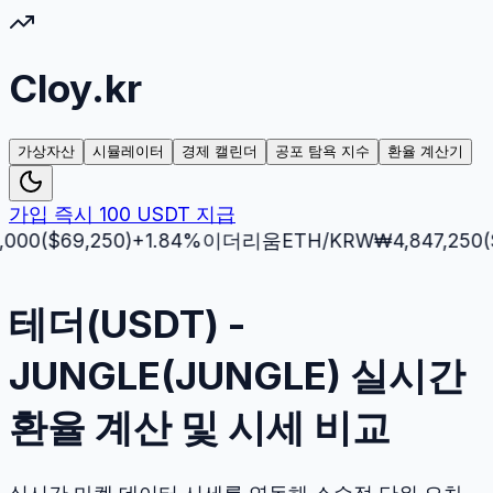
Cloy.kr
가상자산
시뮬레이터
경제 캘린더
공포 탐욕 지수
환율 계산기
가입 즉시 100 USDT 지급
($
69,250
)
+
1.84
%
이더리움
ETH
/KRW
₩
4,847,250
($
3,51
테더(USDT) -
JUNGLE(JUNGLE) 실시간
환율 계산 및 시세 비교