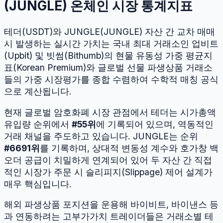
(
JUNGLE
) 온체인 시장 통계지표
테더
(
USDT
)와
JUNGLE
(
JUNGLE
) 자산 간 교차 매매
시 발생하는 실시간 가치는 국내 최대 거래소인 업비트
(Upbit) 및 빗썸(Bithumb)의 현물 유동성 가중 평균지
표(Korean Premium)와 글로벌 선물 파생상품 거래소
들의 가중 시장평가를 종합 수렴하여 수학적 매칭 공식
으로 계산됩니다.
현재 글로벌 암호화폐 시장 관점에서
테더
는 시가총액
유입량 순위에서
#
55
위
에 기록되어 있으며, 역동적인
거래 채널을 주도하고 있습니다.
JUNGLE
는 순위
#
6691
위
를 기록하며, 상대적 변동성 계수와 호가창 백
오더 공급이 치밀하게 연계되어 있어 두 자산 간 직접
적인 시장가 주문 시 슬리피지(Slippage) 제어 설계가
매우 핵심입니다.
해외 파생상품 포지션을 운용해 바이비트, 바이낸스 등
과 연동하려는 고부가가치 트레이더들은 거래소별 테