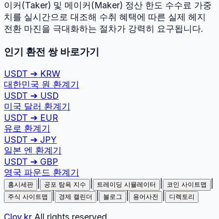
이커(Taker) 및 메이커(Maker) 정산 한도 수수료 가중
치를 실시간으로 대조해 수취 혜택에 따른 실제 헤지
전환 마진을 극대화하는 절차가 강력히 요구됩니다.
인기 환전 쌍 바로가기
USDT
➔
KRW
대한민국 원
환계기
USDT
➔
USD
미국 달러
환계기
USDT
➔
EUR
유로
환계기
USDT
➔
JPY
일본 엔
환계기
USDT
➔
GBP
영국 파운드
환계기
|
|
|
|
홈시세판
공포 탐욕 지수
트레이딩 시뮬레이터
코인 사이트맵
|
|
|
|
주식 사이트맵
경제 캘린더
블로그
용어사전
디렉토리
Cloy.kr
All rights reserved.