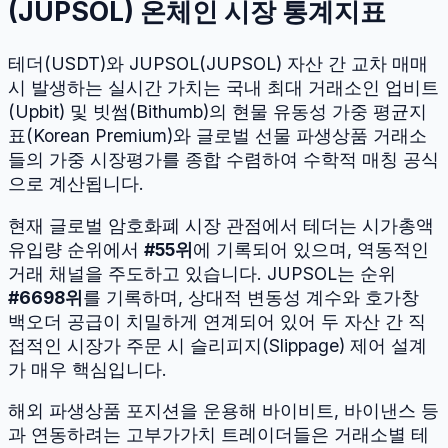
(
JUPSOL
) 온체인 시장 통계지표
테더
(
USDT
)와
JUPSOL
(
JUPSOL
) 자산 간 교차 매매
시 발생하는 실시간 가치는 국내 최대 거래소인 업비트
(Upbit) 및 빗썸(Bithumb)의 현물 유동성 가중 평균지
표(Korean Premium)와 글로벌 선물 파생상품 거래소
들의 가중 시장평가를 종합 수렴하여 수학적 매칭 공식
으로 계산됩니다.
현재 글로벌 암호화폐 시장 관점에서
테더
는 시가총액
유입량 순위에서
#
55
위
에 기록되어 있으며, 역동적인
거래 채널을 주도하고 있습니다.
JUPSOL
는 순위
#
6698
위
를 기록하며, 상대적 변동성 계수와 호가창
백오더 공급이 치밀하게 연계되어 있어 두 자산 간 직
접적인 시장가 주문 시 슬리피지(Slippage) 제어 설계
가 매우 핵심입니다.
해외 파생상품 포지션을 운용해 바이비트, 바이낸스 등
과 연동하려는 고부가가치 트레이더들은 거래소별 테