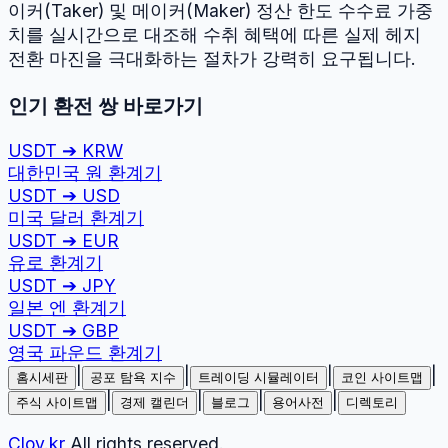
이커(Taker) 및 메이커(Maker) 정산 한도 수수료 가중
치를 실시간으로 대조해 수취 혜택에 따른 실제 헤지
전환 마진을 극대화하는 절차가 강력히 요구됩니다.
인기 환전 쌍 바로가기
USDT
➔
KRW
대한민국 원
환계기
USDT
➔
USD
미국 달러
환계기
USDT
➔
EUR
유로
환계기
USDT
➔
JPY
일본 엔
환계기
USDT
➔
GBP
영국 파운드
환계기
|
|
|
|
홈시세판
공포 탐욕 지수
트레이딩 시뮬레이터
코인 사이트맵
|
|
|
|
주식 사이트맵
경제 캘린더
블로그
용어사전
디렉토리
Cloy.kr
All rights reserved.