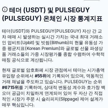
테더
(
USDT
) 및
PULSEGUY
(
PULSEGUY
) 온체인 시장 통계지표
테더
(
USDT
)와
PULSEGUY
(
PULSEGUY
) 자산 간 교
차 매매 시 발생하는 실시간 가치는 국내 최대 거래소
인 업비트(Upbit) 및 빗썸(Bithumb)의 현물 유동성 가
중 평균지표(Korean Premium)와 글로벌 선물 파생상
품 거래소들의 가중 시장평가를 종합 수렴하여 수학적
매칭 공식으로 계산됩니다.
현재 글로벌 암호화폐 시장 관점에서
테더
는 시가총액
유입량 순위에서
#
55
위
에 기록되어 있으며, 역동적인
거래 채널을 주도하고 있습니다.
PULSEGUY
는 순위
#
6715
위
를 기록하며, 상대적 변동성 계수와 호가창 백
오더 공급이 치밀하게 연계되어 있어 두 자산 간 직접
적인 시장가 주문 시 슬리피지(Slippage) 제어 설계가
매우 핵심입니다.