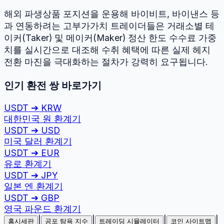
해외 파생상품 포지션을 운용해 바이비트, 바이낸스 등
과 연동하려는 고부가가치 트레이더들은 거래소별 테
이커(Taker) 및 메이커(Maker) 정산 한도 수수료 가중
치를 실시간으로 대조해 수취 혜택에 따른 실제 헤지
전환 마진을 극대화하는 절차가 강력히 요구됩니다.
인기 환전 쌍 바로가기
USDT
➔
KRW
대한민국 원
환계기
USDT
➔
USD
미국 달러
환계기
USDT
➔
EUR
유로
환계기
USDT
➔
JPY
일본 엔
환계기
USDT
➔
GBP
영국 파운드
환계기
|
|
|
|
홈시세판
공포 탐욕 지수
트레이딩 시뮬레이터
코인 사이트맵