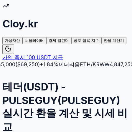
Cloy.kr
가상자산
시뮬레이터
경제 캘린더
공포 탐욕 지수
환율 계산기
가입 즉시 100 USDT 지급
0
($
69,250
)
+
1.84
%
이더리움
ETH
/KRW
₩
4,847,250
($
3,
테더(USDT) -
PULSEGUY(PULSEGUY)
실시간 환율 계산 및 시세 비
교