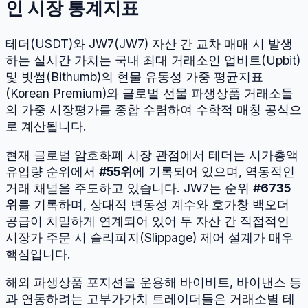
인 시장 통계지표
테더
(
USDT
)와
JW7
(
JW7
) 자산 간 교차 매매 시 발생
하는 실시간 가치는 국내 최대 거래소인 업비트(Upbit)
및 빗썸(Bithumb)의 현물 유동성 가중 평균지표
(Korean Premium)와 글로벌 선물 파생상품 거래소들
의 가중 시장평가를 종합 수렴하여 수학적 매칭 공식으
로 계산됩니다.
현재 글로벌 암호화폐 시장 관점에서
테더
는 시가총액
유입량 순위에서
#
55
위
에 기록되어 있으며, 역동적인
거래 채널을 주도하고 있습니다.
JW7
는 순위
#
6735
위
를 기록하며, 상대적 변동성 계수와 호가창 백오더
공급이 치밀하게 연계되어 있어 두 자산 간 직접적인
시장가 주문 시 슬리피지(Slippage) 제어 설계가 매우
핵심입니다.
해외 파생상품 포지션을 운용해 바이비트, 바이낸스 등
과 연동하려는 고부가가치 트레이더들은 거래소별 테