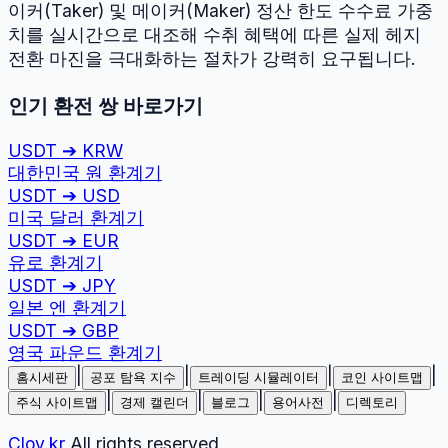
이커(Taker) 및 메이커(Maker) 정산 한도 수수료 가중
치를 실시간으로 대조해 수취 혜택에 따른 실제 헤지
전환 마진을 극대화하는 절차가 강력히 요구됩니다.
인기 환전 쌍 바로가기
USDT
➔
KRW
대한민국 원
환계기
USDT
➔
USD
미국 달러
환계기
USDT
➔
EUR
유로
환계기
USDT
➔
JPY
일본 엔
환계기
USDT
➔
GBP
영국 파운드
환계기
|
|
|
|
홈시세판
공포 탐욕 지수
트레이딩 시뮬레이터
코인 사이트맵
|
|
|
|
주식 사이트맵
경제 캘린더
블로그
용어사전
디렉토리
Cloy.kr
All rights reserved.